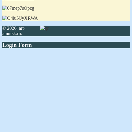
© 2026. art-
amursk.ru.
Login Form