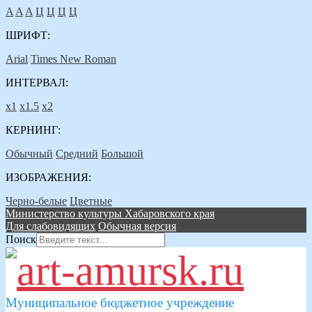
A
A
A
Ц
Ц
Ц
Ц
ШРИФТ:
Arial
Times New Roman
ИНТЕРВАЛ:
х1
х1.5
х2
КЕРНИНГ:
Обычный
Средний
Большой
ИЗОБРАЖЕНИЯ:
Черно-белые
Цветные
Министерство культуры Хабаровского края
Для слабовидящих
Обычная версия
Поиск
Муниципальное бюджетное учреждение